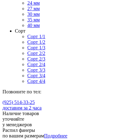
24 мм
27 мм
30 мм
35 мм
40 мм
Сорт
Сорт 1/1
Сорт 1/2
Сорт 1/3
Сорт 2/2
Сорт 2/3
Сорт 2/4
Сорт 3/3
Сорт 3/4
Сорт 4/4
Позвоните по тел:
(925) 514-33-25
доставим за 2 часа
Наличие товаров
уточняйте
у менеджеров
Распил фанеры
по вашим размерам
Подробнее