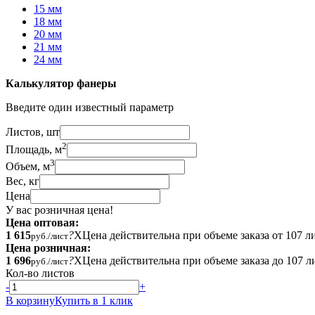
15 мм
18 мм
20 мм
21 мм
24 мм
Калькулятор фанеры
Введите один известный параметр
Листов, шт
2
Площадь, м
3
Объем, м
Вес, кг
Цена
У вас розничная цена!
Цена оптовая:
1 615
?
X
Цена действительна при объеме заказа от 107 л
руб./лист
Цена розничная:
1 696
?
X
Цена действительна при объеме заказа до 107 л
руб./лист
Кол-во листов
-
+
В корзину
Купить в 1 клик