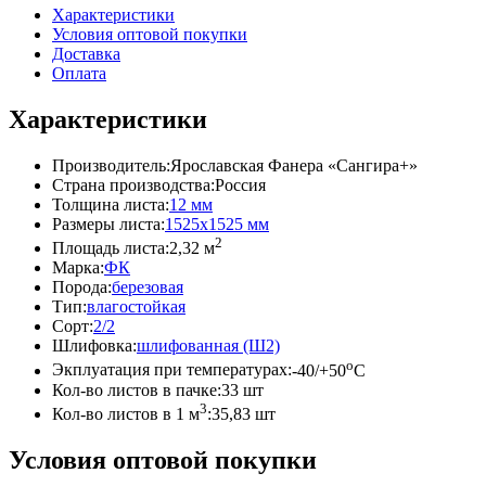
Характеристики
Условия оптовой покупки
Доставка
Оплата
Характеристики
Производитель:
Ярославская Фанера «Сангира+»
Страна производства:
Россия
Толщина листа:
12 мм
Размеры листа:
1525x1525 мм
2
Площадь листа:
2,32 м
Марка:
ФК
Порода:
березовая
Тип:
влагостойкая
Сорт:
2/2
Шлифовка:
шлифованная (Ш2)
o
Экплуатация при температурах:
-40/+50
C
Кол-во листов в пачке:
33 шт
3
Кол-во листов в 1 м
:
35,83 шт
Условия оптовой покупки