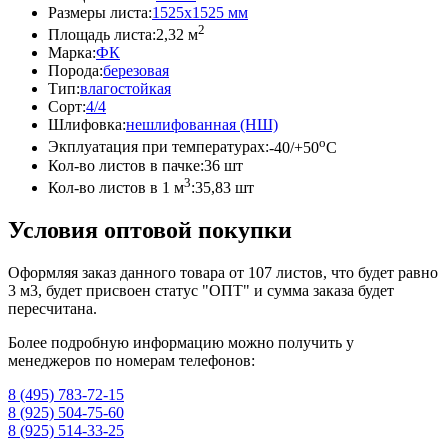
Размеры листа:
1525x1525 мм
2
Площадь листа:
2,32 м
Марка:
ФК
Порода:
березовая
Тип:
влагостойкая
Сорт:
4/4
Шлифовка:
нешлифованная (НШ)
o
Экплуатация при температурах:
-40/+50
C
Кол-во листов в пачке:
36 шт
3
Кол-во листов в 1 м
:
35,83 шт
Условия оптовой покупки
Оформляя заказ данного товара от 107 листов, что будет равно
3 м3, будет присвоен статус "ОПТ" и сумма заказа будет
пересчитана.
Более подробную информацию можно получить у
менеджеров по номерам телефонов:
8 (495) 783-72-15
8 (925) 504-75-60
8 (925) 514-33-25