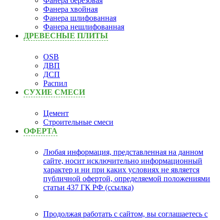
Фанера берёзовая
Фанера хвойная
Фанера шлифованная
Фанера нешлифованная
ДРЕВЕСНЫЕ ПЛИТЫ
OSB
ДВП
ДСП
Распил
СУХИЕ СМЕСИ
Цемент
Строительные смеси
ОФЕРТА
Любая информация, представленная на данном
сайте, носит исключительно информационный
характер и ни при каких условиях не является
публичной офертой, определяемой положениями
статьи 437 ГК РФ (ссылка)
Продолжая работать с сайтом, вы соглашаетесь с