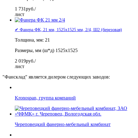
1 731
руб./
лист
✔ Фанера ФК, 21 мм, 1525x1525 мм, 2/4, Ш2 (березовая)
Толщина, мм: 21
Размеры, мм (ш*д) 1525x1525
2 019
руб./
лист
"Фансклад" является дилером следующих заводов:
Kronospan, группа компаний
Череповецкий фанерно-мебельный комбинат