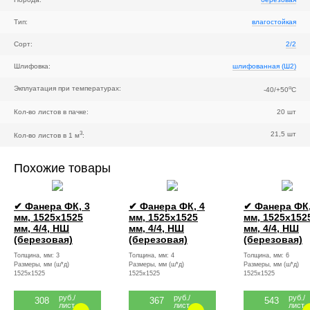
Тип:
влагостойкая
Сорт:
2/2
Шлифовка:
шлифованная (Ш2)
o
Экплуатация при температурах:
-40/+50
C
Кол-во листов в пачке:
20 шт
3
21,5 шт
Кол-во листов в 1 м
:
Похожие товары
✔ Фанера ФК, 3
✔ Фанера ФК, 4
✔ Фанера ФК,
мм, 1525x1525
мм, 1525x1525
мм, 1525x152
мм, 4/4, НШ
мм, 4/4, НШ
мм, 4/4, НШ
(березовая)
(березовая)
(березовая)
Толщина, мм: 3
Толщина, мм: 4
Толщина, мм: 6
Размеры, мм (ш*д)
Размеры, мм (ш*д)
Размеры, мм (ш*д)
1525x1525
1525x1525
1525x1525
руб./
руб./
руб./
308
367
543
лист
лист
лист