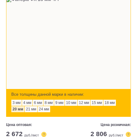
Все толщины данной марки в наличии:
3 мм
4 мм
6 мм
8 мм
9 мм
10 мм
12 мм
15 мм
18 мм
20 мм
21 мм
24 мм
Цена оптовая:
Цена розничная:
2 672
2 806
?
?
руб./лист
руб./лист