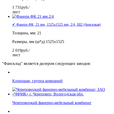
1 731
руб./
лист
✔ Фанера ФК, 21 мм, 1525x1525 мм, 2/4, Ш2 (березовая)
Толщина, мм: 21
Размеры, мм (ш*д) 1525x1525
2 019
руб./
лист
"Фансклад" является дилером следующих заводов:
Kronospan, группа компаний
Череповецкий фанерно-мебельный комбинат