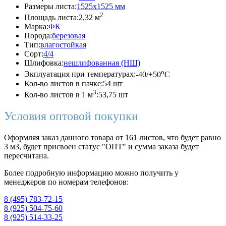
Размеры листа:
1525x1525 мм
2
Площадь листа:
2,32 м
Марка:
ФК
Порода:
березовая
Тип:
влагостойкая
Сорт:
4/4
Шлифовка:
нешлифованная (НШ)
o
Экплуатация при температурах:
-40/+50
C
Кол-во листов в пачке:
54 шт
3
Кол-во листов в 1 м
:
53,75 шт
Условия оптовой покупки
Оформляя заказ данного товара от 161 листов, что будет равно
3 м3, будет присвоен статус "ОПТ" и сумма заказа будет
пересчитана.
Более подробную информацию можно получить у
менеджеров по номерам телефонов:
8 (495) 783-72-15
8 (925) 504-75-60
8 (925) 514-33-25