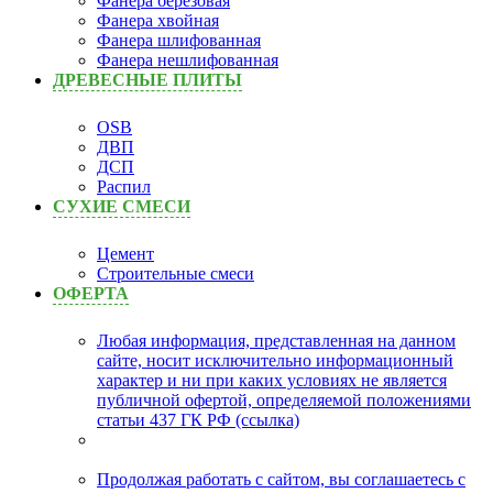
Фанера берёзовая
Фанера хвойная
Фанера шлифованная
Фанера нешлифованная
ДРЕВЕСНЫЕ ПЛИТЫ
OSB
ДВП
ДСП
Распил
СУХИЕ СМЕСИ
Цемент
Строительные смеси
ОФЕРТА
Любая информация, представленная на данном
сайте, носит исключительно информационный
характер и ни при каких условиях не является
публичной офертой, определяемой положениями
статьи 437 ГК РФ (ссылка)
Продолжая работать с сайтом, вы соглашаетесь с