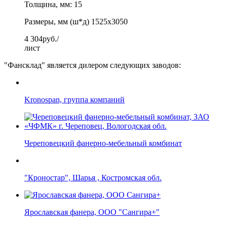
Толщина, мм: 15
Размеры, мм (ш*д) 1525x3050
4 304
руб./
лист
"Фансклад" является дилером следующих заводов:
Kronospan, группа компаний
Череповецкий фанерно-мебельный комбинат
"Кроностар", Шарья , Костромская обл.
Ярославская фанера, ООО "Сангира+"