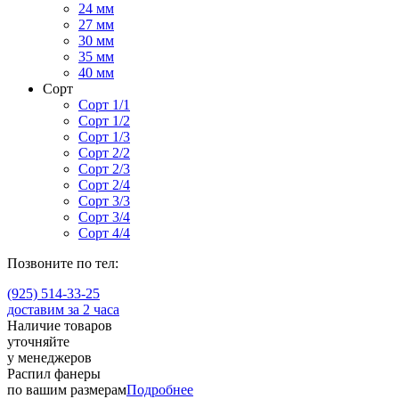
24 мм
27 мм
30 мм
35 мм
40 мм
Сорт
Сорт 1/1
Сорт 1/2
Сорт 1/3
Сорт 2/2
Сорт 2/3
Сорт 2/4
Сорт 3/3
Сорт 3/4
Сорт 4/4
Позвоните по тел:
(925) 514-33-25
доставим за 2 часа
Наличие товаров
уточняйте
у менеджеров
Распил фанеры
по вашим размерам
Подробнее