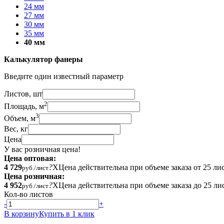
24 мм
27 мм
30 мм
35 мм
40 мм
Калькулятор фанеры
Введите один известный параметр
Листов, шт
2
Площадь, м
3
Объем, м
Вес, кг
Цена
У вас розничная цена!
Цена оптовая:
4 729
?
X
Цена действительна при объеме заказа от 25 ли
руб./лист
Цена розничная:
4 952
?
X
Цена действительна при объеме заказа до 25 ли
руб./лист
Кол-во листов
-
+
В корзину
Купить в 1 клик