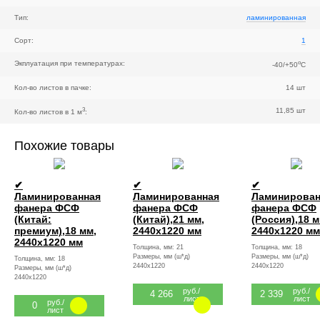
Тип:
ламинированная
Сорт:
1
o
Экплуатация при температурах:
-40/+50
C
Кол-во листов в пачке:
14 шт
3
11,85 шт
Кол-во листов в 1 м
:
Похожие товары
✔
✔
✔
Ламинированная
Ламинированная
Ламинирован
фанера ФСФ
фанера ФСФ
фанера ФСФ
(Китай:
(Китай),21 мм,
(Россия),18 м
премиум),18 мм,
2440x1220 мм
2440x1220 мм
2440x1220 мм
Толщина, мм: 21
Толщина, мм: 18
Размеры, мм (ш*д)
Размеры, мм (ш*д)
Толщина, мм: 18
2440x1220
2440x1220
Размеры, мм (ш*д)
2440x1220
руб./
руб./
4 266
2 339
лист
лист
руб./
0
лист