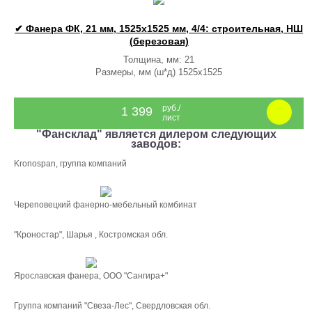
✔ Фанера ФК, 21 мм, 1525x1525 мм, 4/4: строительная, НШ
(березовая)
Толщина, мм: 21
Размеры, мм (ш*д) 1525x1525
руб./
1 399
лист
"Фансклад" является дилером следующих
заводов:
Kronospan, группа компаний
Череповецкий фанерно-мебельный комбинат
"Кроностар", Шарья , Костромская обл.
Ярославская фанера, ООО "Сангира+"
Группа компаний "Свеза-Лес", Свердловская обл.