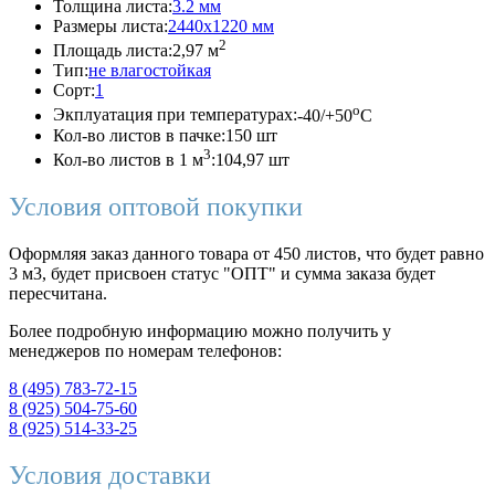
Толщина листа:
3.2 мм
Размеры листа:
2440x1220 мм
2
Площадь листа:
2,97 м
Тип:
не влагостойкая
Сорт:
1
o
Экплуатация при температурах:
-40/+50
C
Кол-во листов в пачке:
150 шт
3
Кол-во листов в 1 м
:
104,97 шт
Условия оптовой покупки
Оформляя заказ данного товара от 450 листов, что будет равно
3 м3, будет присвоен статус "ОПТ" и сумма заказа будет
пересчитана.
Более подробную информацию можно получить у
менеджеров по номерам телефонов:
8 (495) 783-72-15
8 (925) 504-75-60
8 (925) 514-33-25
Условия доставки