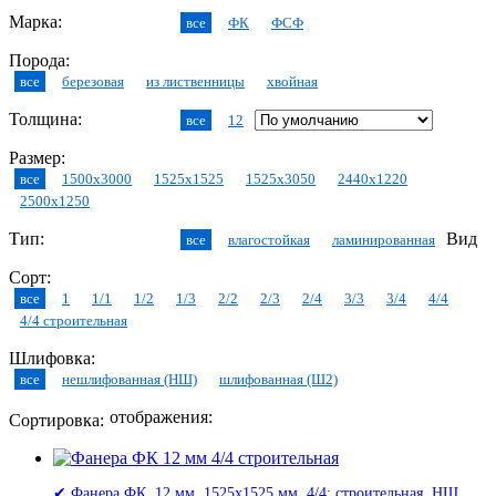
Марка:
все
ФК
ФСФ
Порода:
все
березовая
из лиственницы
хвойная
Толщина:
все
12
Размер:
все
1500x3000
1525x1525
1525x3050
2440x1220
2500x1250
Тип:
Вид
все
влагостойкая
ламинированная
Сорт:
все
1
1/1
1/2
1/3
2/2
2/3
2/4
3/3
3/4
4/4
4/4 строительная
Шлифовка:
все
нешлифованная (НШ)
шлифованная (Ш2)
отображения:
Сортировка:
✔ Фанера ФК, 12 мм, 1525x1525 мм, 4/4: строительная, НШ